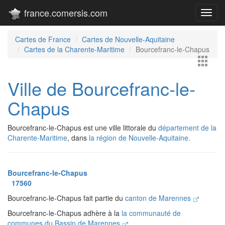
france.comersis.com
Toggl
navig
Cartes de France
Cartes de Nouvelle-Aquitaine
Cartes de la Charente-Maritime
Bourcefranc-le-Chapus
Ville de Bourcefranc-le-
Chapus
Bourcefranc-le-Chapus est une ville littorale du
département de la
Charente-Maritime
, dans
la région de Nouvelle-Aquitaine.
Bourcefranc-le-Chapus
17560
Bourcefranc-le-Chapus fait partie du
canton de Marennes
Bourcefranc-le-Chapus adhère à la
la communauté de
communes du Bassin de Marennes