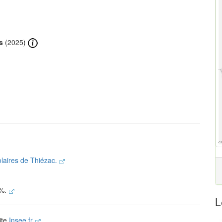
s
(2025)
olaires de Thiézac.
 %.
L
ite
Insee.fr