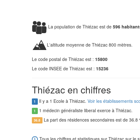
La population de Thiézac est de
596 habitant
L'altitude moyenne de Thiézac 800 mètres.
Le code postal de Thiézac est :
15800
Le code INSEE de Thiézac est :
15236
Thiézac en chiffres
Il y a 1 Ecole à Thiézac.
Voir les établissements sc
1
1 médecin généraliste liberal exerce à Thiézac.
1
La part des résidences secondaires est de 36.8
36.8
Tous les chiffres et statistiques sur Thiézac sur le s