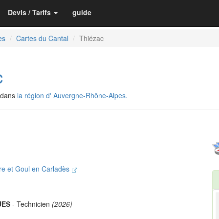
Devis / Tarifs
guide
es
Cartes du Cantal
Thiézac
c
 dans
la région d' Auvergne-Rhône-Alpes.
e et Goul en Carladès
UES
- Technicien
(2026)