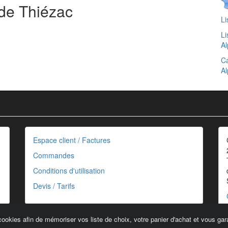
 de Thiézac
Li
Li
Al
Ca
Al
Espace client / Factures
Commandes
Conditions d'utilisation
Devis / Tarifs
cookies afin de mémoriser vos liste de choix, votre panier d'achat et vous gara