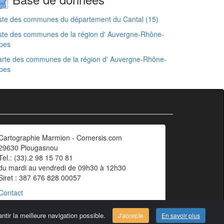
ste des communes du département du Cantal (15)
ste des communes de la région d' Auvergne-Rhône-
pes
rte des communes de la région d' Auvergne-Rhône-
pes
Cartographie Marmion - Comersis.com
29630 Plougasnou
Tel.: (33).2 98 15 70 81
du mardi au vendredi de 09h30 à 12h30
Siret : 387 676 828 00057
Contact
ntir la meilleure navigation possible.
J'accepte
En savoir plus