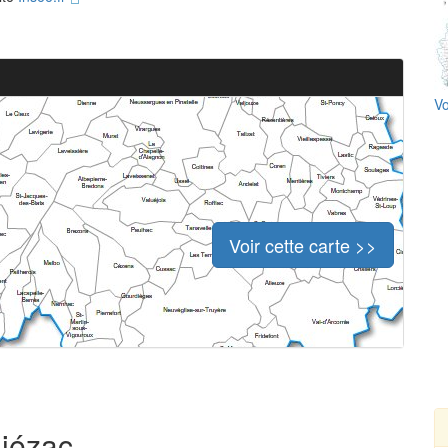
Vo
Voir cette carte >>
hiézac