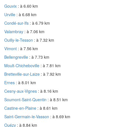
Gouvix
: à 6.60 km
Urville
: à 6.68 km
Condé-sur-Ifs
: à 6.79 km
Valambray
: à 7.06 km
Ouilly-le-Tesson
: à 7.32 km
Vimont
: à 7.56 km
Bellengreville
: à 7.73 km
Moult-Chicheboville
: à 7.81 km
Bretteville-sur-Laize
: à 7.92 km
Ernes
: à 8.01 km
Cesny-aux-Vignes
: à 8.16 km
Soumont-Saint-Quentin
: à 8.51 km
Castine-en-Plaine
: à 8.61 km
Saint-Germain-le-Vasson
: à 8.69 km
Ouézy
: à 8.84 km