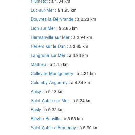
Plumetot
: à 1.34 km
Luc-sur-Mer
: à 1.95 km
Douvres-la-Délivrande
: à 2.23 km
Lion-sur-Mer
: à 2.65 km
Hermanville-sur-Mer
: à 2.94 km
Périers-sur-le-Dan
: à 3.65 km
Langrune-sur-Mer
: à 3.93 km
Mathieu
: à 4.15 km
Colleville-Montgomery
: à 4.31 km
Colomby-Anguerny
: à 4.34 km
Anisy
: à 5.13 km
Saint-Aubin-sur-Mer
: à 5.24 km
Basly
: à 5.32 km
Biéville-Beuville
: à 5.55 km
Saint-Aubin-d'Arquenay
: à 5.60 km