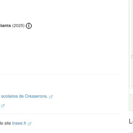
itants
(2025)
s scolaires de Cresserons.
.
L
le site
Insee.fr