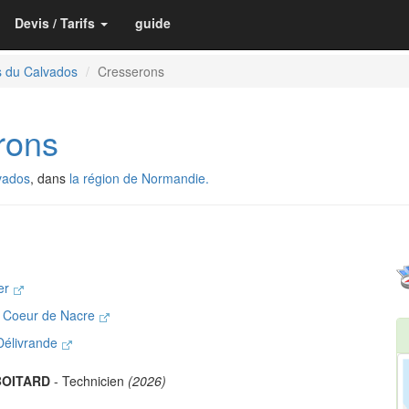
Devis / Tarifs
guide
s du Calvados
Cresserons
rons
vados
, dans
la région de Normandie.
Mer
 Coeur de Nacre
-Délivrande
BOITARD
- Technicien
(2026)