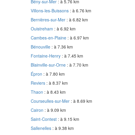
Bény-sur-Mer
: à 5.76 km
Villons-les-Buissons
: à 6.76 km
Bernières-sur-Mer
: à 6.82 km
Ouistreham
: à 6.92 km
Cambes-en-Plaine
: à 6.97 km
Bénouville
: à 7.36 km
Fontaine-Henry
: à 7.45 km
Blainville-sur-Orne
: à 7.70 km
Épron
: à 7.80 km
Reviers
: à 8.37 km
Thaon
: à 8.43 km
Courseulles-sur-Mer
: à 8.69 km
Cairon
: à 9.09 km
Saint-Contest
: à 9.15 km
Sallenelles
: à 9.38 km