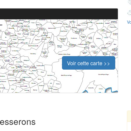
Vo
Voir cette carte >>
resserons