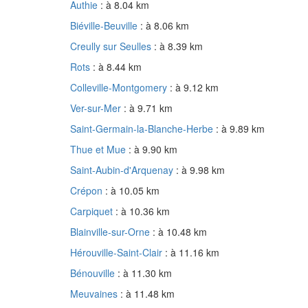
Authie
: à 8.04 km
Biéville-Beuville
: à 8.06 km
Creully sur Seulles
: à 8.39 km
Rots
: à 8.44 km
Colleville-Montgomery
: à 9.12 km
Ver-sur-Mer
: à 9.71 km
Saint-Germain-la-Blanche-Herbe
: à 9.89 km
Thue et Mue
: à 9.90 km
Saint-Aubin-d'Arquenay
: à 9.98 km
Crépon
: à 10.05 km
Carpiquet
: à 10.36 km
Blainville-sur-Orne
: à 10.48 km
Hérouville-Saint-Clair
: à 11.16 km
Bénouville
: à 11.30 km
Meuvaines
: à 11.48 km