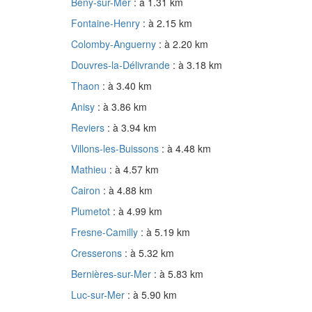
Bény-sur-Mer
: à 1.31 km
Fontaine-Henry
: à 2.15 km
Colomby-Anguerny
: à 2.20 km
Douvres-la-Délivrande
: à 3.18 km
Thaon
: à 3.40 km
Anisy
: à 3.86 km
Reviers
: à 3.94 km
Villons-les-Buissons
: à 4.48 km
Mathieu
: à 4.57 km
Cairon
: à 4.88 km
Plumetot
: à 4.99 km
Fresne-Camilly
: à 5.19 km
Cresserons
: à 5.32 km
Bernières-sur-Mer
: à 5.83 km
Luc-sur-Mer
: à 5.90 km