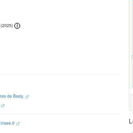
(2025)
ires de Basly.
.
L
e
Insee.fr