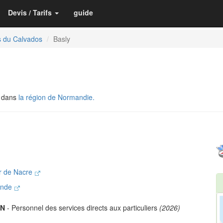
Devis / Tarifs
guide
s du Calvados
Basly
, dans
la région de Normandie.
r de Nacre
rande
IN
- Personnel des services directs aux particuliers
(2026)