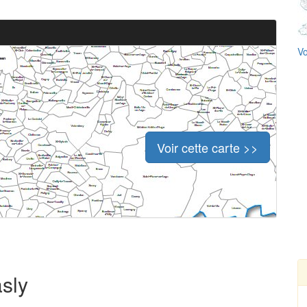
Vo
Voir cette carte >>
asly