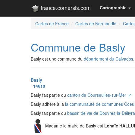
france.comersis.com
Cartographie
Cartes de France
Cartes de Normandie
Carte
Commune de Basly
Basly est une commune du
département du Calvados
Basly
14610
Basly fait partie du
canton de Courseulles-sur-Mer
Basly adhère à la
la communauté de communes Coeu
Basly fait partie du
bassin de vie de Douvres-la-Déliv
Madame le maire de Basly est
Lenaïc HALLU