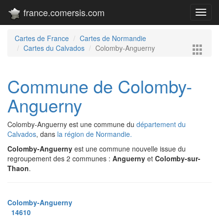
france.comersis.com
Toggl
navig
Cartes de France
Cartes de Normandie
Cartes du Calvados
Colomby-Anguerny
Commune de Colomby-
Anguerny
Colomby-Anguerny est une commune du
département du
Calvados
, dans
la région de Normandie.
Colomby-Anguerny
est une commune nouvelle issue du
regroupement des 2 communes :
Anguerny
et
Colomby-sur-
Thaon
.
Colomby-Anguerny
14610