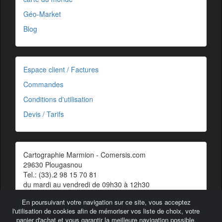
Géo-Market
Blog
Espace client / Factures
Commandes
Conditions d'utilisation
Devis / Tarifs
Cartographie Marmion - Comersis.com
29630 Plougasnou
Tel.: (33).2 98 15 70 81
du mardi au vendredi de 09h30 à 12h30
Siret : 387 676 828 00057
En poursuivant votre navigation sur ce site, vous acceptez
Contact
l'utilisation de cookies afin de mémoriser vos liste de choix, votre
panier d'achat et vous garantir la meilleure navigation possible.