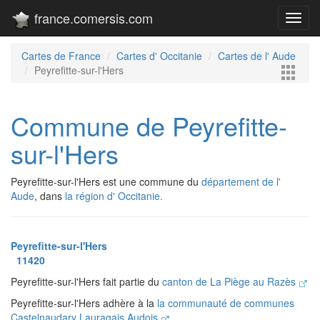
france.comersis.com
Toggl
navig
Cartes de France
Cartes d' Occitanie
Cartes de l' Aude
Peyrefitte-sur-l'Hers
Commune de Peyrefitte-
sur-l'Hers
Peyrefitte-sur-l'Hers est une commune du
département de l'
Aude
, dans
la région d' Occitanie.
Peyrefitte-sur-l'Hers
11420
Peyrefitte-sur-l'Hers fait partie du
canton de La Piège au Razès
Peyrefitte-sur-l'Hers adhère à la
la communauté de communes
Castelnaudary Lauragais Audois