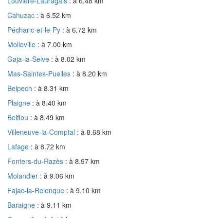
Louvière-Lauragais
: à 6.48 km
Cahuzac
: à 6.52 km
Pécharic-et-le-Py
: à 6.72 km
Molleville
: à 7.00 km
Gaja-la-Selve
: à 8.02 km
Mas-Saintes-Puelles
: à 8.20 km
Belpech
: à 8.31 km
Plaigne
: à 8.40 km
Belflou
: à 8.49 km
Villeneuve-la-Comptal
: à 8.68 km
Lafage
: à 8.72 km
Fonters-du-Razès
: à 8.97 km
Molandier
: à 9.06 km
Fajac-la-Relenque
: à 9.10 km
Baraigne
: à 9.11 km