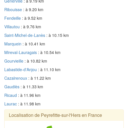
Generville
: à 9.19 km
Ribouisse
: à 9.20 km
Fendeille
: à 9.52 km
Villautou
: à 9.76 km
Saint-Michel-de-Lanès
: à 10.15 km
Marquein
: à 10.41 km
Mireval-Lauragais
: à 10.54 km
Gourvieille
: à 10.82 km
Labastide-d'Anjou
: à 11.10 km
Cazalrenoux
: à 11.22 km
Gaudiès
: à 11.33 km
Ricaud
: à 11.96 km
Laurac
: à 11.98 km
Localisation de Peyrefitte-sur-l'Hers en France