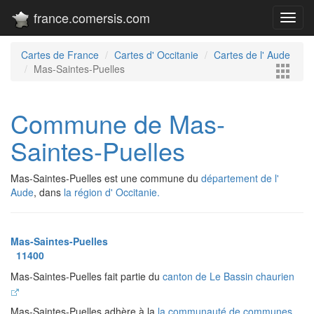
france.comersis.com
Toggl
navig
Cartes de France
Cartes d' Occitanie
Cartes de l' Aude
Mas-Saintes-Puelles
Commune de Mas-
Saintes-Puelles
Mas-Saintes-Puelles est une commune du
département de l'
Aude
, dans
la région d' Occitanie.
Mas-Saintes-Puelles
11400
Mas-Saintes-Puelles fait partie du
canton de Le Bassin chaurien
Mas-Saintes-Puelles adhère à la
la communauté de communes