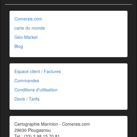
Comersis.com
carte du monde
Géo-Market
Blog
Espace client / Factures
Commandes
Conditions d'utilisation
Devis / Tarifs
Cartographie Marmion - Comersis.com
29630 Plougasnou
Tel.: (33).2 98 15 70 81