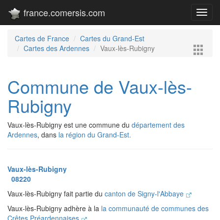
france.comersis.com
Toggl
navig
Cartes de France
Cartes du Grand-Est
Cartes des Ardennes
Vaux-lès-Rubigny
Commune de Vaux-lès-
Rubigny
Vaux-lès-Rubigny est une commune du
département des
Ardennes
, dans
la région du Grand-Est.
Vaux-lès-Rubigny
08220
Vaux-lès-Rubigny fait partie du
canton de Signy-l'Abbaye
Vaux-lès-Rubigny adhère à la
la communauté de communes des
Crêtes Préardennaises