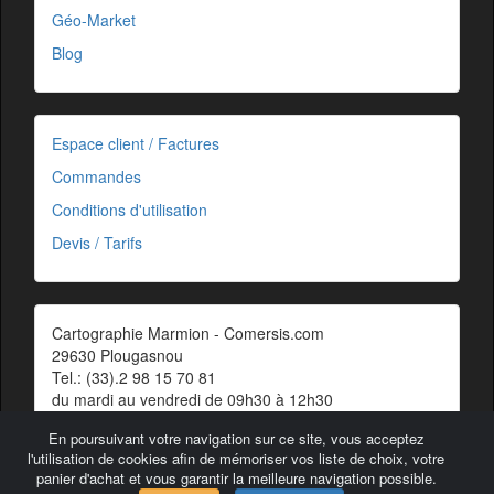
Géo-Market
Blog
Espace client / Factures
Commandes
Conditions d'utilisation
Devis / Tarifs
Cartographie Marmion - Comersis.com
29630 Plougasnou
Tel.: (33).2 98 15 70 81
du mardi au vendredi de 09h30 à 12h30
Siret : 387 676 828 00057
En poursuivant votre navigation sur ce site, vous acceptez
Contact
l'utilisation de cookies afin de mémoriser vos liste de choix, votre
panier d'achat et vous garantir la meilleure navigation possible.