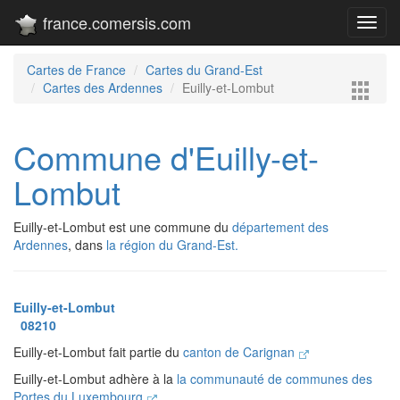
france.comersis.com
Toggl
navig
Cartes de France
Cartes du Grand-Est
Cartes des Ardennes
Euilly-et-Lombut
Commune d'Euilly-et-
Lombut
Euilly-et-Lombut est une commune du
département des
Ardennes
, dans
la région du Grand-Est.
Euilly-et-Lombut
08210
Euilly-et-Lombut fait partie du
canton de Carignan
Euilly-et-Lombut adhère à la
la communauté de communes des
Portes du Luxembourg