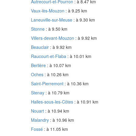
Autrecourt-et-Pourron
: à 8.47 km
Vaux-lès-Mouzon
: à 9.25 km
Laneuville-sur-Meuse
: à 9.30 km
Stonne
: à 9.50 km
Villers-devant-Mouzon
: à 9.92 km
Beauclair
: à 9.92 km
Raucourt-et-Flaba
: à 10.01 km
Berlière
: à 10.07 km
Oches
: à 10.26 km
Saint-Pierremont
: à 10.36 km
Stenay
: à 10.79 km
Halles-sous-les-Côtes
: à 10.91 km
Nouart
: à 10.94 km
Malandry
: à 10.96 km
Fossé
: à 11.05 km