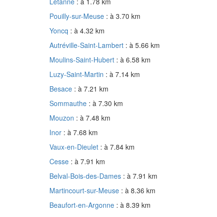
Létanne
: à 1.78 km
Pouilly-sur-Meuse
: à 3.70 km
Yoncq
: à 4.32 km
Autréville-Saint-Lambert
: à 5.66 km
Moulins-Saint-Hubert
: à 6.58 km
Luzy-Saint-Martin
: à 7.14 km
Besace
: à 7.21 km
Sommauthe
: à 7.30 km
Mouzon
: à 7.48 km
Inor
: à 7.68 km
Vaux-en-Dieulet
: à 7.84 km
Cesse
: à 7.91 km
Belval-Bois-des-Dames
: à 7.91 km
Martincourt-sur-Meuse
: à 8.36 km
Beaufort-en-Argonne
: à 8.39 km