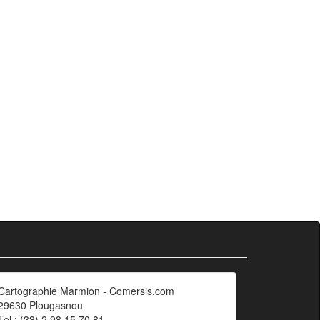
Cartographie Marmion - Comersis.com
29630 Plougasnou
Tel.: (33).2 98 15 70 81