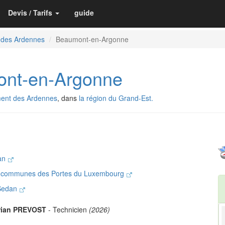
Devis / Tarifs
guide
 des Ardennes
Beaumont-en-Argonne
nt-en-Argonne
ent des Ardennes
, dans
la région du Grand-Est.
nan
 communes des Portes du Luxembourg
 Sedan
rian PREVOST
- Technicien
(2026)