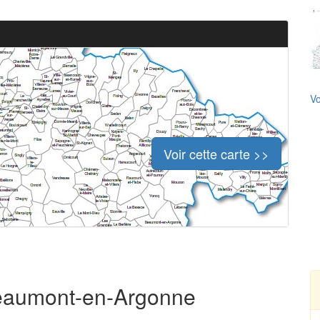
Vo
Voir cette carte >>
 Beaumont-en-Argonne