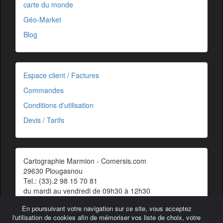
carte du monde
Géo-Market
Blog
Espace client / Factures
Commandes
Conditions d'utilisation
Devis / Tarifs
Cartographie Marmion - Comersis.com
29630 Plougasnou
Tel.: (33).2 98 15 70 81
du mardi au vendredi de 09h30 à 12h30
Siret : 387 676 828 00057
En poursuivant votre navigation sur ce site, vous acceptez
Contact
l'utilisation de cookies afin de mémoriser vos liste de choix, votre