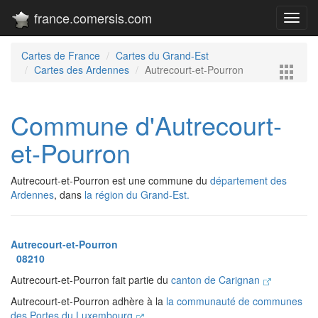
france.comersis.com
Toggl
navig
Cartes de France
Cartes du Grand-Est
Cartes des Ardennes
Autrecourt-et-Pourron
Commune d'Autrecourt-
et-Pourron
Autrecourt-et-Pourron est une commune du
département des
Ardennes
, dans
la région du Grand-Est.
Autrecourt-et-Pourron
08210
Autrecourt-et-Pourron fait partie du
canton de Carignan
Autrecourt-et-Pourron adhère à la
la communauté de communes
des Portes du Luxembourg