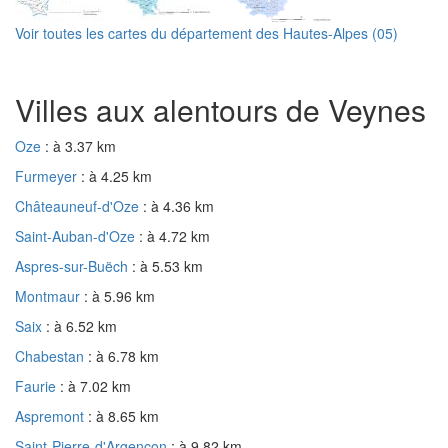
Voir toutes les cartes du département des Hautes-Alpes (05)
Villes aux alentours de Veynes
Oze
: à 3.37 km
Furmeyer
: à 4.25 km
Châteauneuf-d'Oze
: à 4.36 km
Saint-Auban-d'Oze
: à 4.72 km
Aspres-sur-Buëch
: à 5.53 km
Montmaur
: à 5.96 km
Saix
: à 6.52 km
Chabestan
: à 6.78 km
Faurie
: à 7.02 km
Aspremont
: à 8.65 km
Saint-Pierre-d'Argençon
: à 9.82 km