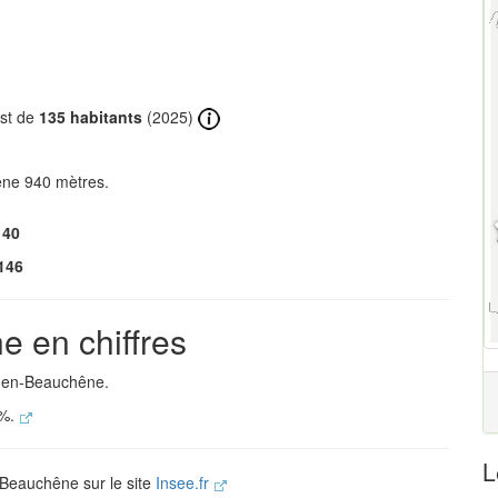
est de
135 habitants
(2025)
êne 940 mètres.
140
146
e en chiffres
en-en-Beauchêne.
 %.
L
n-Beauchêne sur le site
Insee.fr