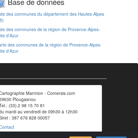
Base de données
iste des communes du département des Hautes-Alpes
5)
ste des communes de la région de Provence-Alpes-
te d'Azur
rte des communes de la région de Provence-Alpes-
te d'Azur
Cartographie Marmion - Comersis.com
29630 Plougasnou
Tel.: (33).2 98 15 70 81
du mardi au vendredi de 09h30 à 12h30
Siret : 387 676 828 00057
Contact