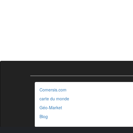
Comersis.com
carte du monde
Géo-Market
Blog