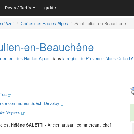
Devis / Tarifs
guide
 d'Azur
Cartes des Hautes-Alpes
Saint-Julien-en-Beauchêne
ulien-en-Beauchêne
rtement des Hautes-Alpes
, dans
la région de Provence-Alpes-Côte d'A
rres
é de communes Buëch-Dévoluy
e de Veynes
ne est
Hélène SALETTI
- Ancien artisan, commerçant, chef