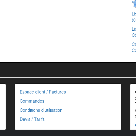
L
(0
Li
Cô
Ca
Cô
Espace client / Factures
Commandes
Conditions d'utilisation
Devis / Tarifs