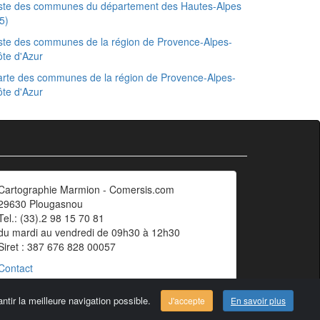
iste des communes du département des Hautes-Alpes
5)
ste des communes de la région de Provence-Alpes-
te d'Azur
rte des communes de la région de Provence-Alpes-
te d'Azur
Cartographie Marmion - Comersis.com
29630 Plougasnou
Tel.: (33).2 98 15 70 81
du mardi au vendredi de 09h30 à 12h30
Siret : 387 676 828 00057
Contact
ntir la meilleure navigation possible.
J'accepte
En savoir plus