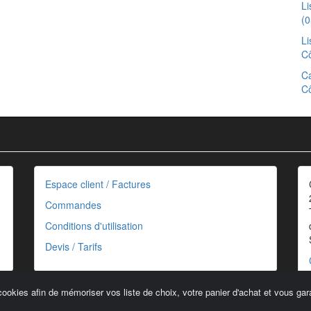
L
(0
Li
Cô
Ca
Cô
Espace client / Factures
Commandes
Conditions d'utilisation
Devis / Tarifs
cookies afin de mémoriser vos liste de choix, votre panier d'achat et vous gara