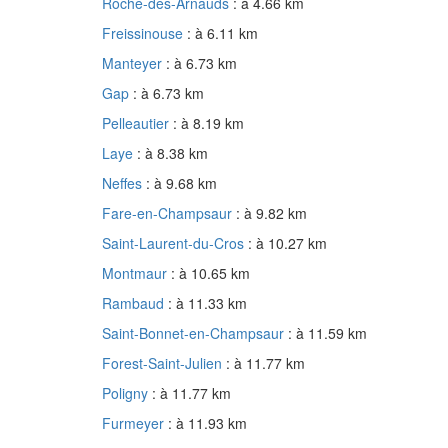
Roche-des-Arnauds
: à 4.66 km
Freissinouse
: à 6.11 km
Manteyer
: à 6.73 km
Gap
: à 6.73 km
Pelleautier
: à 8.19 km
Laye
: à 8.38 km
Neffes
: à 9.68 km
Fare-en-Champsaur
: à 9.82 km
Saint-Laurent-du-Cros
: à 10.27 km
Montmaur
: à 10.65 km
Rambaud
: à 11.33 km
Saint-Bonnet-en-Champsaur
: à 11.59 km
Forest-Saint-Julien
: à 11.77 km
Poligny
: à 11.77 km
Furmeyer
: à 11.93 km