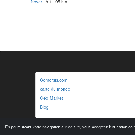
Noyer
: à 11.95 km
Comersis.com
carte du monde
Géo-Market
Blog
En poursuivant votre navigation sur ce site, vous acceptez l'utilisation de 