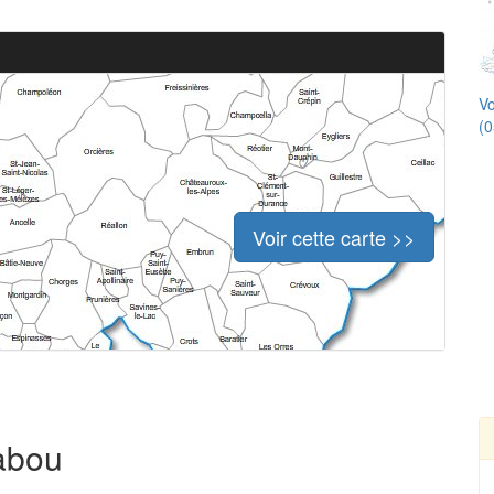
Vo
(0
Voir cette carte >>
Rabou