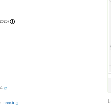
2025)
 %.
L
te
Insee.fr