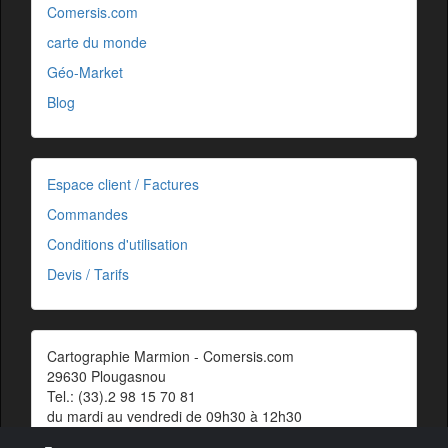
Comersis.com
carte du monde
Géo-Market
Blog
Espace client / Factures
Commandes
Conditions d'utilisation
Devis / Tarifs
Cartographie Marmion - Comersis.com
29630 Plougasnou
Tel.: (33).2 98 15 70 81
du mardi au vendredi de 09h30 à 12h30
Siret : 387 676 828 00057