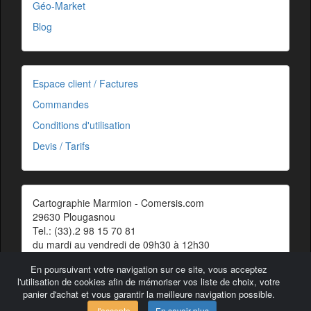
Géo-Market
Blog
Espace client / Factures
Commandes
Conditions d'utilisation
Devis / Tarifs
Cartographie Marmion - Comersis.com
29630 Plougasnou
Tel.: (33).2 98 15 70 81
du mardi au vendredi de 09h30 à 12h30
Siret : 387 676 828 00057
En poursuivant votre navigation sur ce site, vous acceptez
Contact
l'utilisation de cookies afin de mémoriser vos liste de choix, votre
panier d'achat et vous garantir la meilleure navigation possible.
J'accepte
En savoir plus