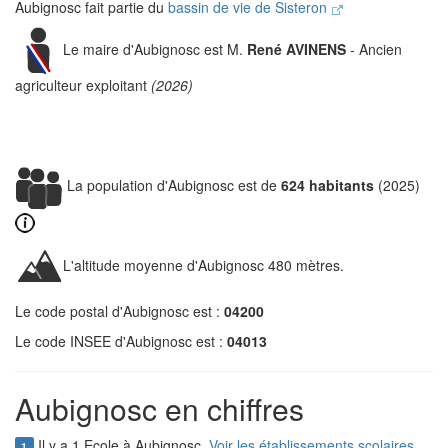
Aubignosc fait partie du
bassin de vie de Sisteron
Le maire d'Aubignosc est M.
René AVINENS
- Ancien
agriculteur exploitant
(2026)
La population d'Aubignosc est de
624 habitants
(2025)
L'altitude moyenne d'Aubignosc 480 mètres.
Le code postal d'Aubignosc est :
04200
Le code INSEE d'Aubignosc est :
04013
Aubignosc en chiffres
Il y a 1 Ecole à Aubignosc.
Voir les établissements scolaires
1