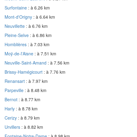
Surfontaine
: à 6.26 km
Mont-d'Origny
: à 6.64 km
Neuvillette
: à 6.76 km
Pleine-Selve
: à 6.86 km
Homblières
: à 7.03 km
Moÿ-de-l'Aisne
: à 7.51 km
Neuville-Saint-Amand
: à 7.56 km
Brissy-Hamégicourt
: à 7.76 km
Renansart
: à 7.97 km
Parpeville
: à 8.48 km
Bernot
: à 8.77 km
Harly
: à 8.78 km
Cerizy
: à 8.79 km
Urvillers
: à 8.82 km
Fontaine-Notre-Dame
: à 8.98 km