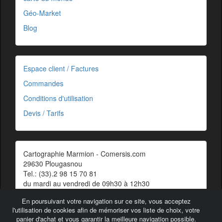
Géo-Market
Blog
Espace client / Factures
Commandes
Conditions d'utilisation
Devis / Tarifs
Cartographie Marmion - Comersis.com
29630 Plougasnou
Tel.: (33).2 98 15 70 81
du mardi au vendredi de 09h30 à 12h30
Siret : 387 676 828 00057
En poursuivant votre navigation sur ce site, vous acceptez
Contact
l'utilisation de cookies afin de mémoriser vos liste de choix, votre
panier d'achat et vous garantir la meilleure navigation possible.