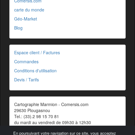
Comersis.com
carte du monde
Géo-Market
Blog
Espace client / Factures
Commandes
Conditions d'utilisation
Devis / Tarifs
Cartographie Marmion - Comersis.com
29630 Plougasnou
Tel.: (33).2 98 15 70 81
du mardi au vendredi de 09h30 à 12h30
Siret : 387 676 828 00057
En poursuivant votre navigation sur ce site, vous acceptez