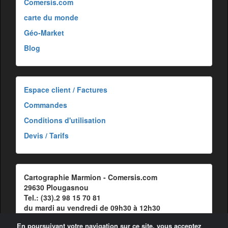
Comersis.com
carte du monde
Géo-Market
Blog
Espace client / Factures
Commandes
Conditions d'utilisation
Devis / Tarifs
Cartographie Marmion - Comersis.com
29630 Plougasnou
Tel.: (33).2 98 15 70 81
du mardi au vendredi de 09h30 à 12h30
Siret : 387 676 828 00057
En poursuivant votre navigation sur ce site, vous acceptez