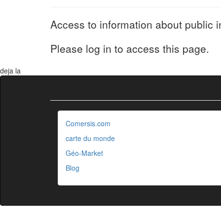
Access to information about public i
Please log in to access this page.
deja la
Comersis.com
carte du monde
Géo-Market
Blog