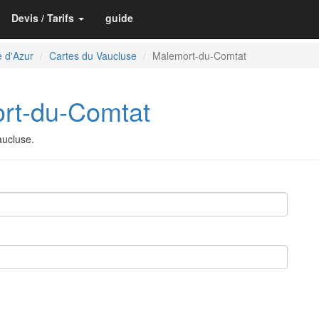
Devis / Tarifs
guide
 d'Azur
Cartes du Vaucluse
Malemort-du-Comtat
t-du-Comtat
aucluse.