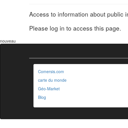
Access to information about public i
Please log in to access this page.
nouveau
Comersis.com
carte du monde
Géo-Market
Blog