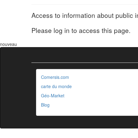
Access to information about public i
Please log in to access this page.
nouveau
Comersis.com
carte du monde
Géo-Market
Blog