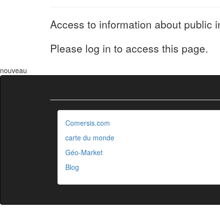
Access to information about public i
Please log in to access this page.
nouveau
Comersis.com
carte du monde
Géo-Market
Blog