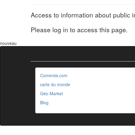
Access to information about public i
Please log in to access this page.
nouveau
Comersis.com
carte du monde
Géo-Market
Blog