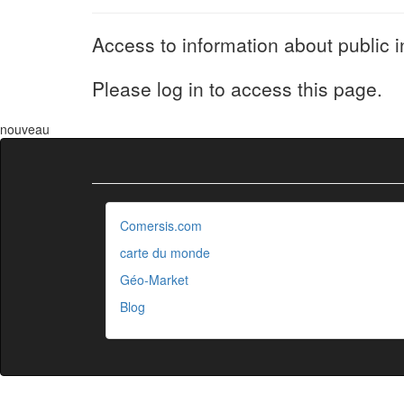
Access to information about public i
Please log in to access this page.
nouveau
Comersis.com
carte du monde
Géo-Market
Blog