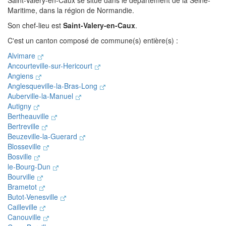
Saint-Valery-en-Caux se situe dans le département de la Seine-
Maritime, dans la région de Normandie.
Son chef-lieu est
Saint-Valery-en-Caux
.
C'est un canton composé de commune(s) entière(s) :
Alvimare
Ancourteville-sur-Hericourt
Angiens
Anglesqueville-la-Bras-Long
Auberville-la-Manuel
Autigny
Bertheauville
Bertreville
Beuzeville-la-Guerard
Blosseville
Bosville
le-Bourg-Dun
Bourville
Brametot
Butot-Venesville
Cailleville
Canouville