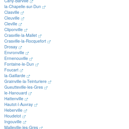
Cany-Barville
la-Chapelle-sur-Dun
Clasville
Cleuville
Cleville
Cliponville
Crasville-la-Mallet
Crasville-la-Rocquefort
Drosay
Envronville
Ermenouville
Fontaine-le-Dun
Foucart
la-Gaillarde
Grainville-la-Teinturiere
Gueutteville-les-Gres
le-Hanouard
Hattenville
Hautot-l-Auvray
Heberville
Houdetot
Ingouville
Malleville-les-Gres