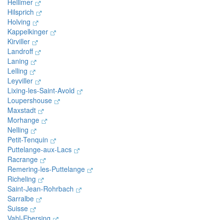
Hellimer
Hilsprich
Holving
Kappelkinger
Kirviller
Landroff
Laning
Lelling
Leyviller
Lixing-les-Saint-Avold
Loupershouse
Maxstadt
Morhange
Nelling
Petit-Tenquin
Puttelange-aux-Lacs
Racrange
Remering-les-Puttelange
Richeling
Saint-Jean-Rohrbach
Sarralbe
Suisse
Vahl-Ebersing