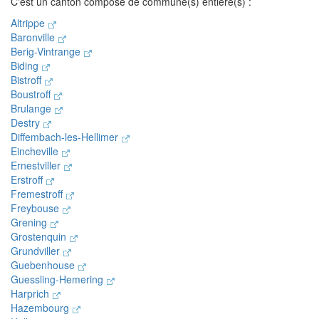
C'est un canton composé de commune(s) entière(s) :
Altrippe
Baronville
Berig-Vintrange
Biding
Bistroff
Boustroff
Brulange
Destry
Diffembach-les-Hellimer
Eincheville
Ernestviller
Erstroff
Fremestroff
Freybouse
Grening
Grostenquin
Grundviller
Guebenhouse
Guessling-Hemering
Harprich
Hazembourg