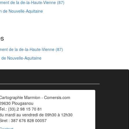
ent de la de-la-Haute-Vienne (87)
n de Nouvelle-Aquitaine
es
ent de la de-la-Haute-Vienne (87)
 de Nouvelle-Aquitaine
Cartographie Marmion - Comersis.com
29630 Plougasnou
Tel.: (33).2 98 15 70 81
du mardi au vendredi de 09h30 à 12h30
Siret : 387 676 828 00057
Contact