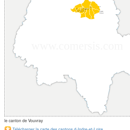
le canton de Vouvray
Télécharger la carte des cantons d-Indre-et-Loire