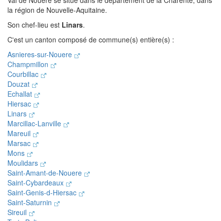
Val de Nouère se situe dans le département de la Charente, dans
la région de Nouvelle-Aquitaine.
Son chef-lieu est
Linars
.
C'est un canton composé de commune(s) entière(s) :
Asnieres-sur-Nouere
Champmillon
Courbillac
Douzat
Echallat
Hiersac
Linars
Marcillac-Lanville
Mareuil
Marsac
Mons
Moulidars
Saint-Amant-de-Nouere
Saint-Cybardeaux
Saint-Genis-d-Hiersac
Saint-Saturnin
Sireuil