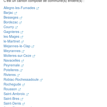
C'est un canton composé de commune(s) entière(s) :
Allegre-les-Fumades
Barjac
Besseges
Bordezac
Courry
Gagnieres
les-Mages
le-Martinet
Mejannes-le-Clap
Meyrannes
Molieres-sur-Ceze
Navacelles
Peyremale
Potelieres
Rivieres
Robiac-Rochessadoule
Rochegude
Rousson
Saint-Ambroix
Saint-Bres
Saint-Denis