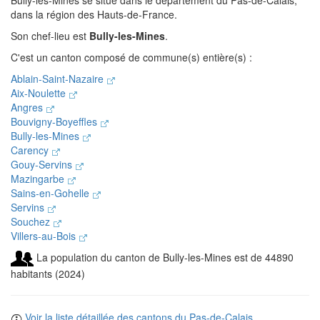
Bully-les-Mines se situe dans le département du Pas-de-Calais,
dans la région des Hauts-de-France.
Son chef-lieu est
Bully-les-Mines
.
C'est un canton composé de commune(s) entière(s) :
Ablain-Saint-Nazaire
Aix-Noulette
Angres
Bouvigny-Boyeffles
Bully-les-Mines
Carency
Gouy-Servins
Mazingarbe
Sains-en-Gohelle
Servins
Souchez
Villers-au-Bois
La population du canton de Bully-les-Mines est de 44890
habitants (2024)
Voir la liste détaillée des cantons du Pas-de-Calais