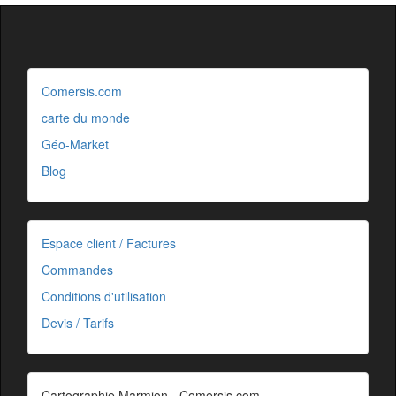
Comersis.com
carte du monde
Géo-Market
Blog
Espace client / Factures
Commandes
Conditions d'utilisation
Devis / Tarifs
Cartographie Marmion - Comersis.com