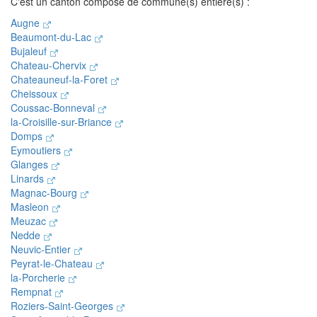
C'est un canton composé de commune(s) entière(s) :
Augne
Beaumont-du-Lac
Bujaleuf
Chateau-Chervix
Chateauneuf-la-Foret
Cheissoux
Coussac-Bonneval
la-Croisille-sur-Briance
Domps
Eymoutiers
Glanges
Linards
Magnac-Bourg
Masleon
Meuzac
Nedde
Neuvic-Entier
Peyrat-le-Chateau
la-Porcherie
Rempnat
Roziers-Saint-Georges