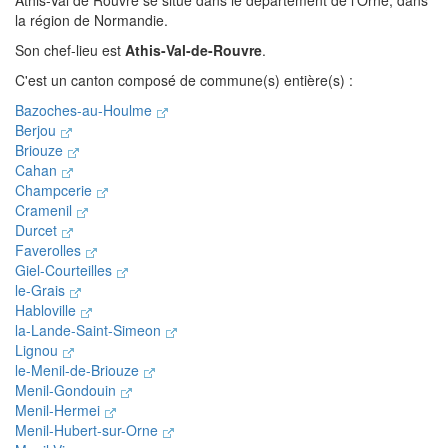
Athis-Val de Rouvre se situe dans le département de l'Orne, dans
la région de Normandie.
Son chef-lieu est
Athis-Val-de-Rouvre
.
C'est un canton composé de commune(s) entière(s) :
Bazoches-au-Houlme
Berjou
Briouze
Cahan
Champcerie
Cramenil
Durcet
Faverolles
Giel-Courteilles
le-Grais
Habloville
la-Lande-Saint-Simeon
Lignou
le-Menil-de-Briouze
Menil-Gondouin
Menil-Hermei
Menil-Hubert-sur-Orne