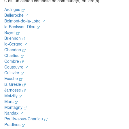
C'est un canton composé de commune(s) entière(s) :
Arcinges
Belleroche
Belmont-de-la-Loire
la-Benisson-Dieu
Boyer
Briennon
le-Cergne
Chandon
Charlieu
Combre
Coutouvre
Cuinzier
Ecoche
la-Gresle
Jarnosse
Maizilly
Mars
Montagny
Nandax
Pouilly-sous-Charlieu
Pradines