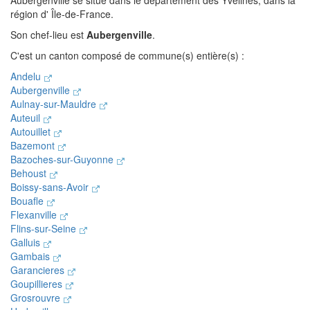
Aubergenville se situe dans le département des Yvelines, dans la
région d' Île-de-France.
Son chef-lieu est
Aubergenville
.
C'est un canton composé de commune(s) entière(s) :
Andelu
Aubergenville
Aulnay-sur-Mauldre
Auteuil
Autouillet
Bazemont
Bazoches-sur-Guyonne
Behoust
Boissy-sans-Avoir
Bouafle
Flexanville
Flins-sur-Seine
Galluis
Gambais
Garancieres
Goupillieres
Grosrouvre