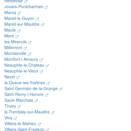
Herbeville
Jouars-Pontchartrain
Marcq
Mareil-le-Guyon
Mareil-sur-Mauldre
Maule
Mere
les-Mesnuls
Millemont
Montainville
Montfort-l-Amaury
Neauphle-le-Chateau
Neauphle-le-Vieux
Nezel
la-Queue-les-Yvelines
Saint-Germain-de-la-Grange
Saint-Remy-l-Honore
Saulx-Marchais
Thoiry
le-Tremblay-sur-Mauldre
Vicq
Villiers-le-Mahieu
Villiers-Saint-Frederic