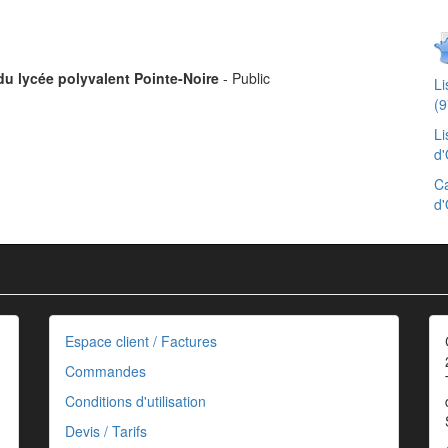
du lycée polyvalent Pointe-Noire
- Public
L
(9
Li
d'
Ca
d'
Espace client / Factures
Commandes
Conditions d'utilisation
Devis / Tarifs