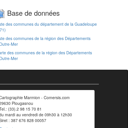
Base de données
iste des communes du département de la Guadeloupe
71)
ste des communes de la région des Départements
Outre-Mer
rte des communes de la région des Départements
Outre-Mer
Cartographie Marmion - Comersis.com
29630 Plougasnou
Tel.: (33).2 98 15 70 81
du mardi au vendredi de 09h30 à 12h30
Siret : 387 676 828 00057