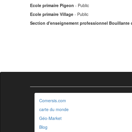
Ecole primaire Pigeon
- Public
Ecole primaire Village
- Public
Section d'enseignement professionnel Bouillante 
Comersis.com
carte du monde
Géo-Market
Blog