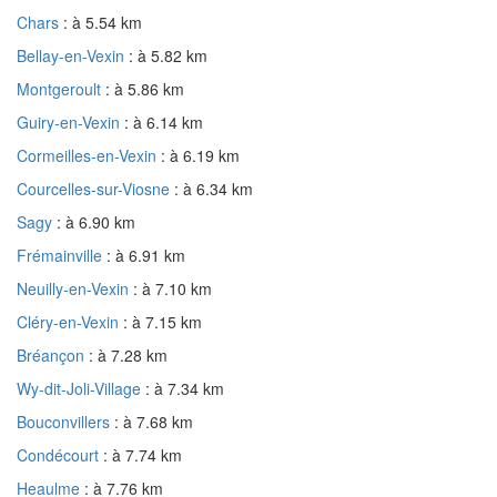
Chars
: à 5.54 km
Bellay-en-Vexin
: à 5.82 km
Montgeroult
: à 5.86 km
Guiry-en-Vexin
: à 6.14 km
Cormeilles-en-Vexin
: à 6.19 km
Courcelles-sur-Viosne
: à 6.34 km
Sagy
: à 6.90 km
Frémainville
: à 6.91 km
Neuilly-en-Vexin
: à 7.10 km
Cléry-en-Vexin
: à 7.15 km
Bréançon
: à 7.28 km
Wy-dit-Joli-Village
: à 7.34 km
Bouconvillers
: à 7.68 km
Condécourt
: à 7.74 km
Heaulme
: à 7.76 km