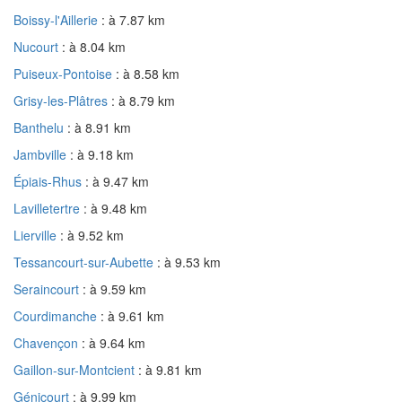
Boissy-l'Aillerie
: à 7.87 km
Nucourt
: à 8.04 km
Puiseux-Pontoise
: à 8.58 km
Grisy-les-Plâtres
: à 8.79 km
Banthelu
: à 8.91 km
Jambville
: à 9.18 km
Épiais-Rhus
: à 9.47 km
Lavilletertre
: à 9.48 km
Lierville
: à 9.52 km
Tessancourt-sur-Aubette
: à 9.53 km
Seraincourt
: à 9.59 km
Courdimanche
: à 9.61 km
Chavençon
: à 9.64 km
Gaillon-sur-Montcient
: à 9.81 km
Génicourt
: à 9.99 km