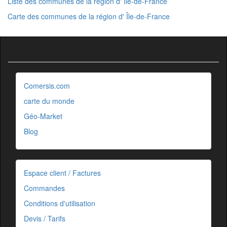
Liste des communes de la région d' Île-de-France
Carte des communes de la région d' Île-de-France
Comersis.com
carte du monde
Géo-Market
Blog
Espace client / Factures
Commandes
Conditions d'utilisation
Devis / Tarifs