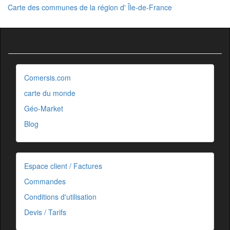
Carte des communes de la région d' Île-de-France
Comersis.com
carte du monde
Géo-Market
Blog
Espace client / Factures
Commandes
Conditions d'utilisation
Devis / Tarifs