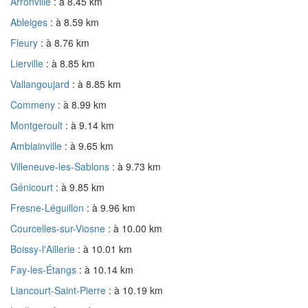
Arronville
: à 8.45 km
Ableiges
: à 8.59 km
Fleury
: à 8.76 km
Lierville
: à 8.85 km
Vallangoujard
: à 8.85 km
Commeny
: à 8.99 km
Montgeroult
: à 9.14 km
Amblainville
: à 9.65 km
Villeneuve-les-Sablons
: à 9.73 km
Génicourt
: à 9.85 km
Fresne-Léguillon
: à 9.96 km
Courcelles-sur-Viosne
: à 10.00 km
Boissy-l'Aillerie
: à 10.01 km
Fay-les-Étangs
: à 10.14 km
Liancourt-Saint-Pierre
: à 10.19 km