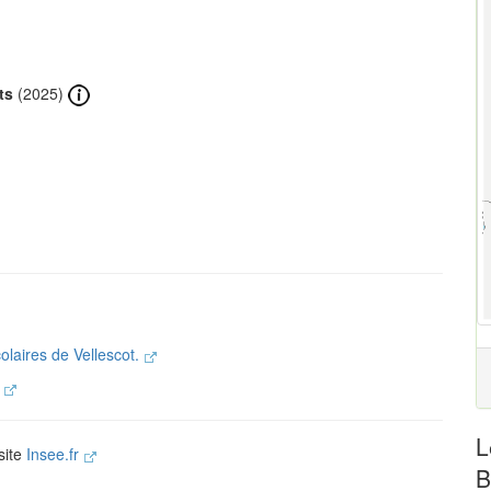
ts
(2025)
olaires de Vellescot.
.
L
 site
Insee.fr
B