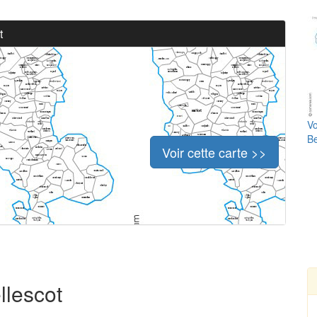
t
Vo
Be
Voir cette carte >>
llescot