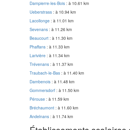
Dampierre-les-Bois
: à 10.61 km
Ueberstrass
: à 10.94 km
Lacollonge
: à 11.01 km
Sevenans
: à 11.26 km
Beaucourt
: à 11.30 km
Phaffans
: à 11.33 km
Larivière
: à 11.34 km
Trévenans
: à 11.37 km
Traubach-le-Bas
: à 11.40 km
Dambenois
: à 11.48 km
Gommersdorf
: à 11.50 km
Pérouse
: à 11.59 km
Bréchaumont
: à 11.60 km
Andelnans
: à 11.74 km
Établissements scolaires 