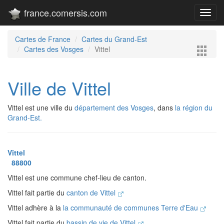
france.comersis.com
Toggl
navig
Cartes de France
Cartes du Grand-Est
Cartes des Vosges
Vittel
Ville de Vittel
Vittel est une ville du
département des Vosges
, dans
la région du
Grand-Est.
Vittel
88800
Vittel est une commune chef-lieu de canton.
Vittel fait partie du
canton de Vittel
Vittel adhère à la
la communauté de communes Terre d'Eau
Vittel fait partie du
bassin de vie de Vittel