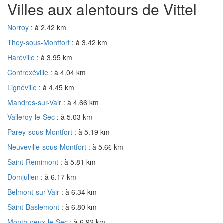
Villes aux alentours de Vittel
Norroy
: à 2.42 km
They-sous-Montfort
: à 3.42 km
Haréville
: à 3.95 km
Contrexéville
: à 4.04 km
Lignéville
: à 4.45 km
Mandres-sur-Vair
: à 4.66 km
Valleroy-le-Sec
: à 5.03 km
Parey-sous-Montfort
: à 5.19 km
Neuveville-sous-Montfort
: à 5.66 km
Saint-Remimont
: à 5.81 km
Domjulien
: à 6.17 km
Belmont-sur-Vair
: à 6.34 km
Saint-Baslemont
: à 6.80 km
Monthureux-le-Sec
: à 6.92 km