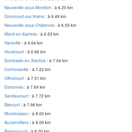
Neuveville-sous-Montfort
: à 6.20 km
Gironcourt-sur-Vraine
: à 6.49 km
Neuveville-sous-Châtenois
: à 6.53 km
Ménil-en-Xaintois
: à 6.53 km
Haréville
: à 6.64 km
Houécourt
: à 6.66 km
Dombasle-en-Xaintois
: à 7.04 km
Contrexéville
: à 7.22 km
Offroicourt
: à 7.51 km
Estrennes
: à 7.69 km
Sandaucourt
: à 7.72 km
Biécourt
: à 7.98 km
Morelmaison
: à 8.00 km
Auzainvilliers
: à 8.09 km
Remoncourt
: à 8.20 km