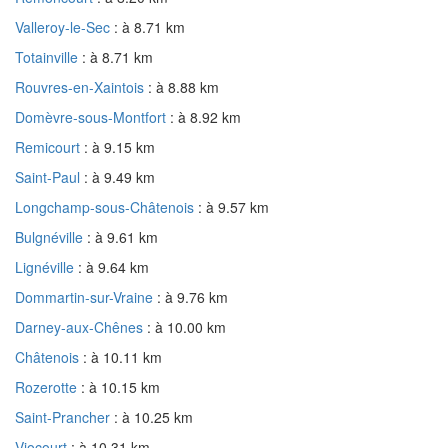
Valleroy-le-Sec
: à 8.71 km
Totainville
: à 8.71 km
Rouvres-en-Xaintois
: à 8.88 km
Domèvre-sous-Montfort
: à 8.92 km
Remicourt
: à 9.15 km
Saint-Paul
: à 9.49 km
Longchamp-sous-Châtenois
: à 9.57 km
Bulgnéville
: à 9.61 km
Lignéville
: à 9.64 km
Dommartin-sur-Vraine
: à 9.76 km
Darney-aux-Chênes
: à 10.00 km
Châtenois
: à 10.11 km
Rozerotte
: à 10.15 km
Saint-Prancher
: à 10.25 km
Viocourt
: à 10.31 km