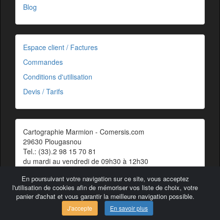
Blog
Espace client / Factures
Commandes
Conditions d'utilisation
Devis / Tarifs
Cartographie Marmion - Comersis.com
29630 Plougasnou
Tel.: (33).2 98 15 70 81
du mardi au vendredi de 09h30 à 12h30
Siret : 387 676 828 00057
En poursuivant votre navigation sur ce site, vous acceptez
Contact
l'utilisation de cookies afin de mémoriser vos liste de choix, votre
panier d'achat et vous garantir la meilleure navigation possible.
J'accepte
En savoir plus