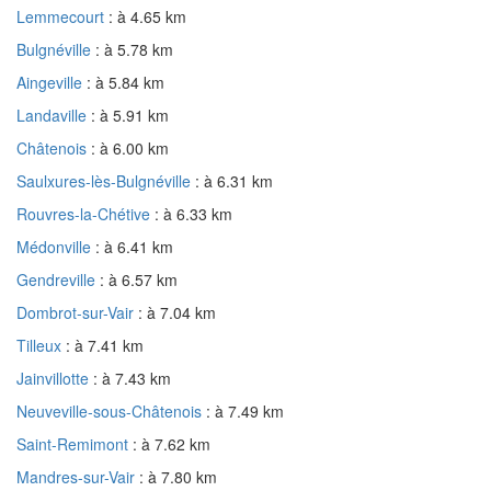
Lemmecourt
: à 4.65 km
Bulgnéville
: à 5.78 km
Aingeville
: à 5.84 km
Landaville
: à 5.91 km
Châtenois
: à 6.00 km
Saulxures-lès-Bulgnéville
: à 6.31 km
Rouvres-la-Chétive
: à 6.33 km
Médonville
: à 6.41 km
Gendreville
: à 6.57 km
Dombrot-sur-Vair
: à 7.04 km
Tilleux
: à 7.41 km
Jainvillotte
: à 7.43 km
Neuveville-sous-Châtenois
: à 7.49 km
Saint-Remimont
: à 7.62 km
Mandres-sur-Vair
: à 7.80 km