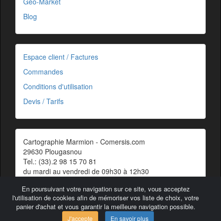
Géo-Market
Blog
Espace client / Factures
Commandes
Conditions d'utilisation
Devis / Tarifs
Cartographie Marmion - Comersis.com
29630 Plougasnou
Tel.: (33).2 98 15 70 81
du mardi au vendredi de 09h30 à 12h30
Siret : 387 676 828 00057
En poursuivant votre navigation sur ce site, vous acceptez
Contact
l'utilisation de cookies afin de mémoriser vos liste de choix, votre
panier d'achat et vous garantir la meilleure navigation possible.
J'accepte
En savoir plus