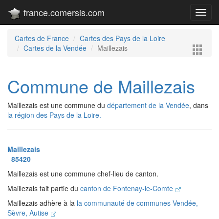
france.comersis.com
Toggl
navig
Cartes de France
Cartes des Pays de la Loire
Cartes de la Vendée
Maillezais
Commune de Maillezais
Maillezais est une commune du
département de la Vendée
, dans
la région des Pays de la Loire.
Maillezais
85420
Maillezais est une commune chef-lieu de canton.
Maillezais fait partie du
canton de Fontenay-le-Comte
Maillezais adhère à la
la communauté de communes Vendée,
Sèvre, Autise